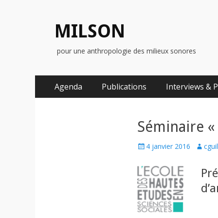
MILSON
pour une anthropologie des milieux sonores
Menu
Aller
Agenda
Publications
Interviews & 
au
principal
contenu
Séminaire «
Posted
Author
4 janvier 2016
cgui
on
Pré
d’