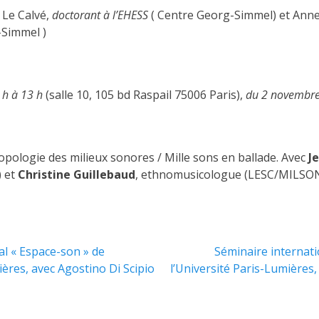
Le Calvé,
doctorant à l’EHESS
( Centre Georg-Simmel) et Anne
-Simmel )
 h à 13 h
(salle 10, 105 bd Raspail 75006 Paris),
du 2 novembre
pologie des milieux sonores / Mille sons en ballade. Avec
J
) et
Christine Guillebaud
, ethnomusicologue (LESC/MILSO
Article
al « Espace-son » de
Séminaire internati
suivant :
ières, avec Agostino Di Scipio
l’Université Paris-Lumières