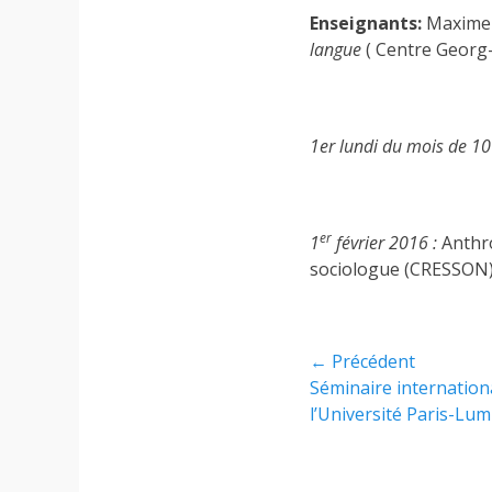
Enseignants:
Maxime 
langue
( Centre Georg
1er lundi du mois
de 10
er
1
février 2016 :
Anthro
sociologue (CRESSON
Navigation
← Précédent
Article
Séminaire internation
de
précédent :
l’Université Paris-Lum
l’article