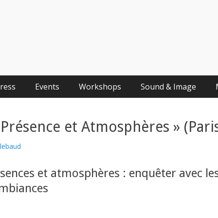
Press
Events
Workshops
Sound & Image
 Présence et Atmosphères » (Pari
llebaud
sences et atmosphères : enquêter avec le
ambiances