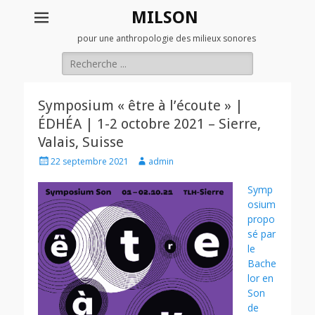
MILSON
pour une anthropologie des milieux sonores
Rechercher :
Symposium « être à l’écoute » |
ÉDHÉA | 1-2 octobre 2021 – Sierre,
Valais, Suisse
Posted
Author
22 septembre 2021
admin
on
Symp
osium
propo
sé par
le
Bache
lor
en
Son
de