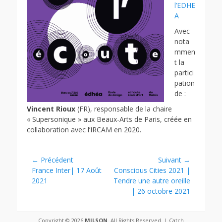
l’EDHE
A
Avec
nota
mmen
t la
partici
pation
de :
Vincent Rioux
(FR), responsable de la chaire
« Supersonique » aux Beaux-Arts de Paris, créée en
collaboration avec l’IRCAM en 2020.
Navigation
← Précédent
Suivant →
Article
Article
France Inter| 17 Août
Conscious Cities 2021 |
de
précédent :
suivant :
2021
Tendre une autre oreille
l’article
| 26 octobre 2021
Copyright © 2026
MILSON
. All Rights Reserved. | Catch