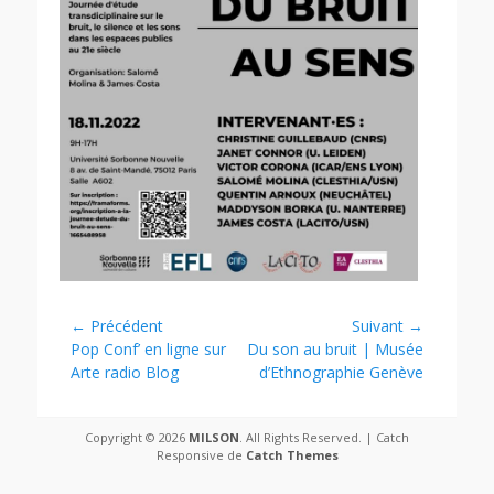
Navigation
← Précédent
Suivant →
Article
Article
Pop Conf’ en ligne sur
Du son au bruit | Musée
de
précédent :
suivant :
Arte radio Blog
d’Ethnographie Genève
l’article
Copyright © 2026
MILSON
. All Rights Reserved. | Catch
Responsive de
Catch Themes