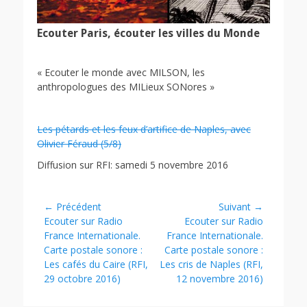
Ecouter Paris, écouter les villes du Monde
« Ecouter le monde avec MILSON, les
anthropologues des MILieux SONores »
Les pétards et les feux d’artifice de Naples, avec
Olivier Féraud (5/8)
Diffusion sur RFI: samedi 5 novembre 2016
Navigation
← Précédent
Suivant →
Article
Article
Ecouter sur Radio
Ecouter sur Radio
de
précédent :
suivant :
France Internationale.
France Internationale.
l’article
Carte postale sonore :
Carte postale sonore :
Les cafés du Caire (RFI,
Les cris de Naples (RFI,
29 octobre 2016)
12 novembre 2016)