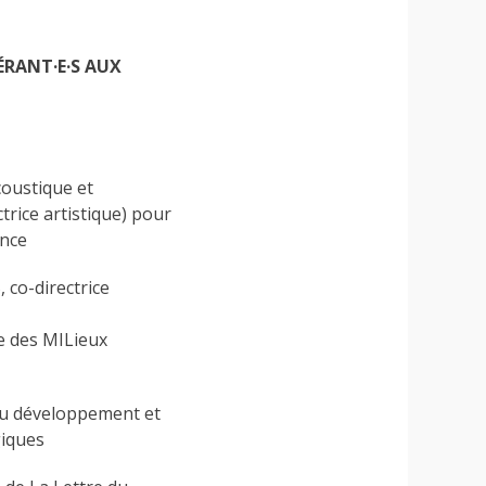
RANT·E·S AUX
coustique et
rice artistique) pour
ance
co-directrice
e des MILieux
 du développement et ​
giques