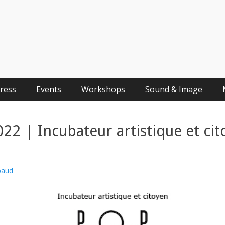
Press
Events
Workshops
Sound & Image
22 | Incubateur artistique et ci
baud