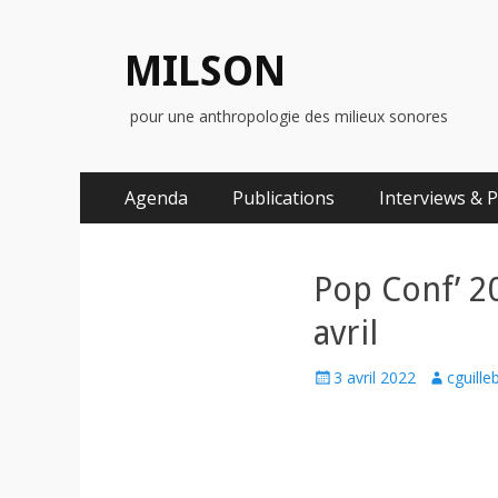
MILSON
pour une anthropologie des milieux sonores
Menu
Aller
Agenda
Publications
Interviews & 
au
principal
contenu
Pop Conf’ 20
avril
Posted
Author
3 avril 2022
cguille
on