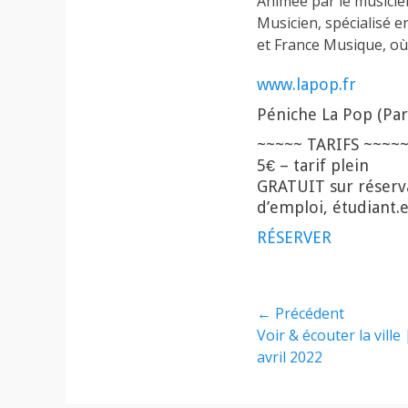
Animée par le musicie
Musicien, spécialisé e
et France Musique, où i
www.lapop.fr
Péniche La Pop (Par
~~~~~ TARIFS ~~~~
5€ – tarif plein
GRATUIT sur réserva
d’emploi, étudiant.
RÉSERVER
Navigation
← Précédent
Article
Voir & écouter la ville
de
précédent :
avril 2022
l’article