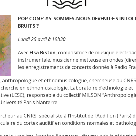
POP CONF’ #5
:
SOMMES-NOUS DEVENU·E·S INTOLÉ
BRUITS ?
Lundi 25 avril à 19h30
Avec
Elsa Biston
, compositrice de musique électroa
instrumentale, musicienne metteuse en ondes (direct
les enregistrements de concerts donnés à Radio Fr
, anthropologue et ethnomusicologue, chercheuse au CNRS, 
cherche en ethnomusicologie, Laboratoire d’ethnologie et
tive (LESC), responsable du collectif MILSON “Anthropologi
 Université Paris Nanterre
ercheur au CNRS, spécialiste à l’Institut de l’Audition (Paris)
éculaire du cortex auditif en conditions normales et patholo