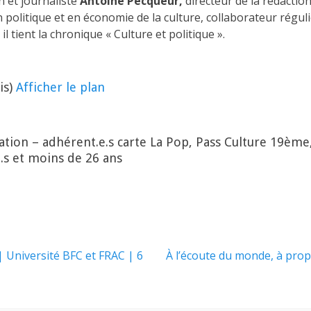
n et journaliste
Antoine Pecqueur,
directeur de la rédactio
n politique et en économie de la culture, collaborateur régul
l tient la chronique « Culture et politique ».
is)
Afficher le plan
~
tion – adhérent.e.s carte La Pop, Pass Culture 19èm
e.s et moins de 26 ans
Article
 | Université BFC et FRAC | 6
À l’écoute du monde, à prop
suivant :