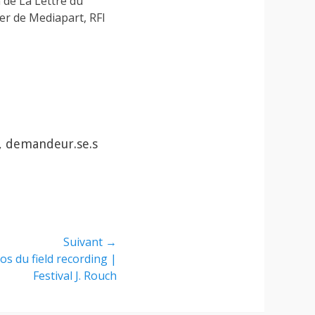
n de La Lettre du
ier de Mediapart, RFI
e, demandeur.se.s
Suivant →
os du field recording |
Festival J. Rouch