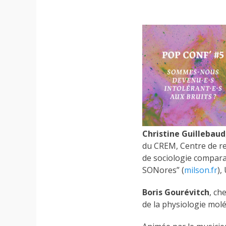
Christine Guillebaud
du CREM, Centre de re
de sociologie compara
SONores” (
milson.fr
),
Boris Gourévitch
, ch
de la ​physiologie mol