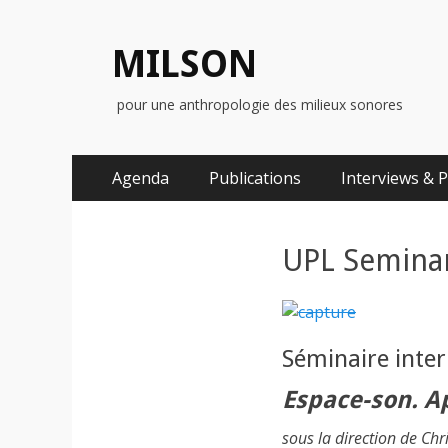
MILSON
pour une anthropologie des milieux sonores
Menu
Aller
Agenda
Publications
Interviews & 
au
principal
contenu
UPL Semina
Séminaire inter
Espace-son. Ap
sous la direction de Ch