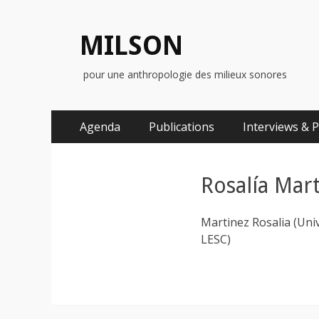
MILSON
pour une anthropologie des milieux sonores
Menu
Aller
Agenda
Publications
Interviews & 
au
principal
contenu
Rosalía Mar
Martinez Rosalia (Uni
LESC)