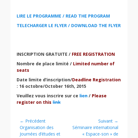
LIRE LE PROGRAMME / READ THE PROGRAM
TELECHARGER LE FLYER / DOWNLOAD THE FLYER
INSCRIPTION GRATUITE /
FREE REGISTRATION
Nombre de place limité /
Limited number of
seats
Date limite d’inscription/
Deadline Registration
: 16 octobre/October 16th, 2015
Veuillez vous inscrire sur ce
lien
/
Please
register on this
link
Navigation
← Précédent
Suivant →
Article
Article
Organisation des
Séminaire international
de
précédent :
suivant :
Journées d’études et
« Espace-son » de
l’article