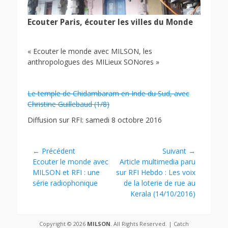
Ecouter Paris, écouter les villes du Monde
« Ecouter le monde avec MILSON, les
anthropologues des MILieux SONores »
Le temple de Chidambaram en Inde du Sud, avec
Christine Guillebaud (1/8)
Diffusion sur RFI: samedi 8 octobre 2016
Navigation
← Précédent
Suivant →
Article
Article
Ecouter le monde avec
Article multimedia paru
de
précédent :
suivant :
MILSON et RFI : une
sur RFI Hebdo : Les voix
l’article
série radiophonique
de la loterie de rue au
Kerala (14/10/2016)
Copyright © 2026
MILSON
. All Rights Reserved. | Catch