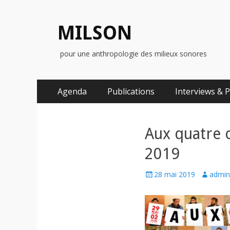
MILSON
pour une anthropologie des milieux sonores
Menu
Aller
Agenda
Publications
Interviews & 
au
principal
contenu
Aux quatre 
2019
Posted
Author
28 mai 2019
admin
on