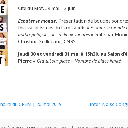
Cité du Mot, 29 mai – 2 juin
Ecouter le monde.
Présentation de boucles sonore
festival et issues du livret-audio «
Ecouter le monde 
anthropologues des milieux sonores
» édité par Monica
Christine Guillebaud, CNRS
Jeudi 30 et vendredi 31 mai à 15h30, au Salon d’é
Pierre –
Gratuit sur place – Nombre de place limité.
Article
inaire du CREM | 20 mai 2019
Inter-Noise Cong
suivant :
ight © 2026
MILSON
. All Rights Reserved. | Catch Responsive de
Catch T