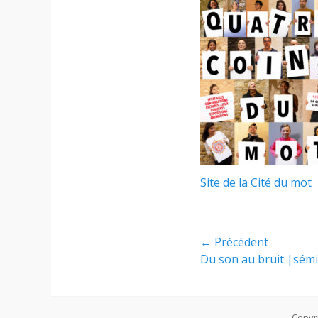
Site de la Cité du mot
Navigation
← Précédent
Article
Du son au bruit |sém
de
précédent :
l’article
Copyr