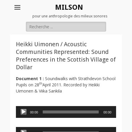
MILSON
pour une anthropologie des milieux sonores
Rechercher :
Heikki Uimonen / Acoustic
Communities Represented: Sound
Preferences in the Scottish Village of
Dollar
Document 1 :
Soundwalks with Strathdevon School
th
Pupils on 28
April 2011. Recorded by Heikki
Uimonen & Viika Sankila
Lecteur
00:00
00:00
audio
Lecteur