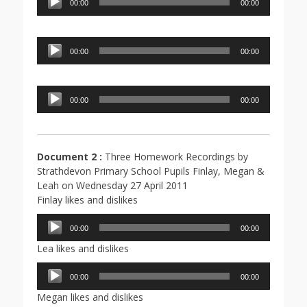
00:00
00:00
audio
Lecteur
00:00
00:00
audio
Lecteur
00:00
00:00
audio
Document 2 :
Three Homework Recordings by
Strathdevon Primary School Pupils Finlay, Megan &
Leah on Wednesday 27 April 2011
Finlay likes and dislikes
Lecteur
00:00
00:00
audio
Lea likes and dislikes
Lecteur
00:00
00:00
audio
Megan likes and dislikes